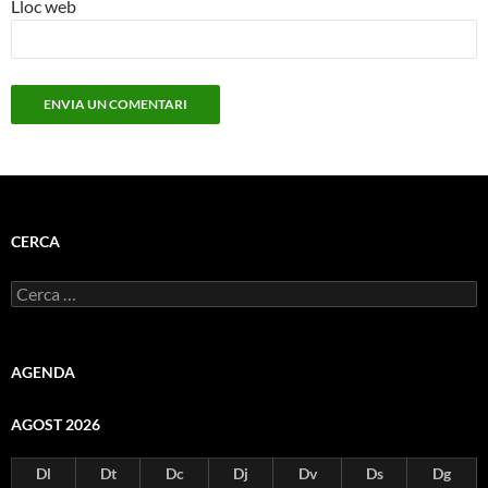
Lloc web
CERCA
Cerca:
AGENDA
AGOST 2026
Dl
Dt
Dc
Dj
Dv
Ds
Dg