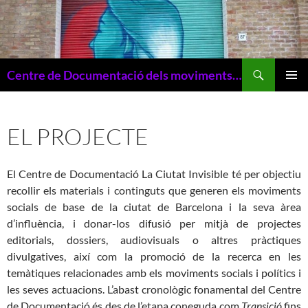
Vés
al
contingut
Cerca
Centre de Documentació dels moviments socials la Ciutat Invisible
MENÚ
PRINCI
EL PROJECTE
El Centre de Documentació La Ciutat Invisible té per objectiu
recollir els materials i continguts que generen els moviments
socials de base de la ciutat de Barcelona i la seva àrea
d’influència, i donar-los difusió per mitjà de projectes
editorials, dossiers, audiovisuals o altres pràctiques
divulgatives, així com la promoció de la recerca en les
temàtiques relacionades amb els moviments socials i polítics i
les seves actuacions. L’abast cronològic fonamental del Centre
de Documentació és des de l’etapa coneguda com
Transició
fins