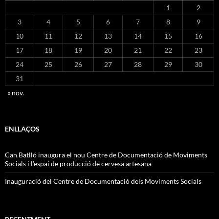
1
2
3
4
5
6
7
8
9
10
11
12
13
14
15
16
17
18
19
20
21
22
23
24
25
26
27
28
29
30
31
« nov.
ENLLAÇOS
Can Batlló inaugura el nou Centre de Documentació de Moviments
Socials i l’espai de producció de cervesa artesana
Inauguració del Centre de Documentació dels Moviments Socials