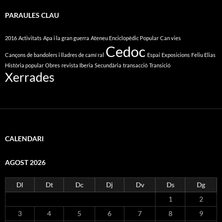
PARAULES CLAU
2016
Activitats
Apa i la gran guerra
Ateneu Enciclopèdic Popular
Can vies
Cedoc
Cançons de bandolers i lladres de camí ral
Espai
Exposicions
Feliu Elias
Història popular
Obres
revista Iberia
Secundària
transacció
Transició
Xerrades
CALENDARI
AGOST 2026
Dl
Dt
Dc
Dj
Dv
Ds
Dg
1
2
3
4
5
6
7
8
9